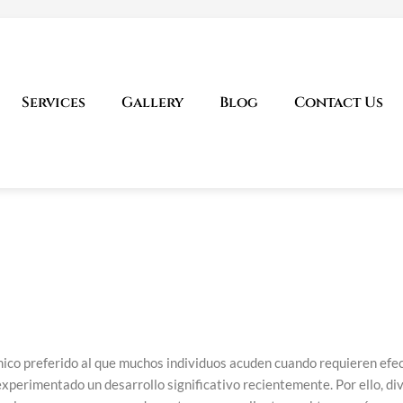
do Programa
Services
Gallery
Blog
Contact Us
 de Finanzas
es
ico preferido al que muchos individuos acuden cuando requieren efect
 experimentado un desarrollo significativo recientemente. Por ello,