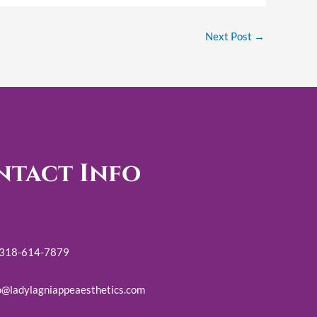
Next Post
→
ntact Info
 318-614-7879
o@ladylagniappeaesthetics.com