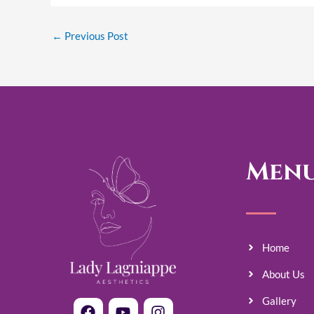
←
Previous Post
Men
Home
About Us
Gallery
F
Y
I