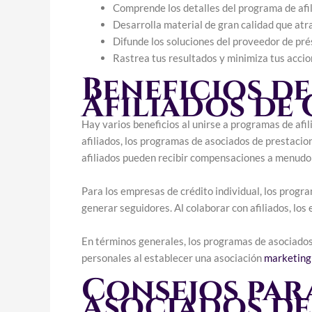
Comprende los detalles del programa de afi
Desarrolla material de gran calidad que atra
Difunde los soluciones del proveedor de pr
Rastrea tus resultados y minimiza tus acci
Beneficios de
Afiliados de
Hay varios beneficios al unirse a programas de afi
afiliados, los programas de asociados de prestacio
afiliados pueden recibir compensaciones a menudo a
Para los empresas de crédito individual, los progr
generar seguidores. Al colaborar con afiliados, lo
En términos generales, los programas de asociados
personales al establecer una asociación
marketing 
Consejos para
Asociados de