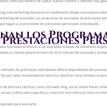
nales como una manera de captar nuevos clientes y obtener más gan
sing and marketing basada en el rendimiento donde una empresa benefic
 marketing del asociado. Los programas de asociados de préstamos per
que hagan a un proveedor de préstamos personales individuales.
nan los Programa
 Prestaciones Per
les funcionan al ofrecer a los asociados enlaces de monitoreo especi
ando un cliente potencial hace clic en el vínculo del asociado y prosp
 afiliados de préstamos individuales difiere dependiendo del provee
ija por cada recomendación efectiva, mientras otros brindan un porc
 de diversas tácticas, como sitio web, blog, social media líneas, emai
atraer tráfico web específico y convertir ese tráfico en línea en clien
spetado para asociarte