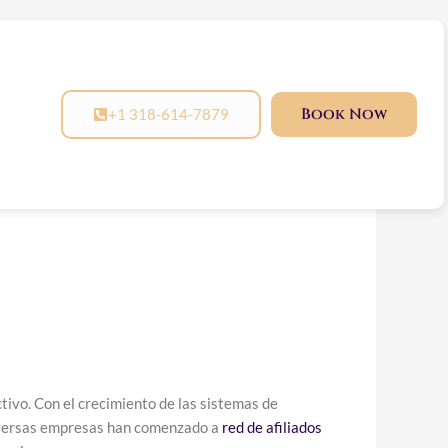
s de
Book Now
+1 318-614-7879
ivo. Con el crecimiento de las sistemas de
 diversas empresas han comenzado a
red
de afiliados