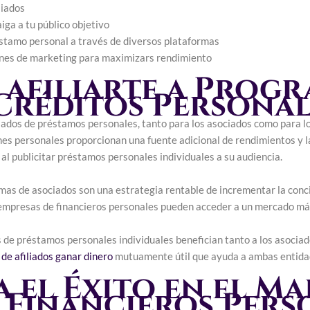
liados
iga a tu público objetivo
éstamo personal a través de diversos plataformas
ones de marketing para maximizars rendimiento
 afiliarte a Prog
 Créditos Personal
liados de préstamos personales, tanto para los asociados como para l
nes personales proporcionan una fuente adicional de rendimientos y l
l publicitar préstamos personales individuales a su audiencia.
amas de asociados son una estrategia rentable de incrementar la conci
s empresas de financieros personales pueden acceder a un mercado más
 de préstamos personales individuales benefician tanto a los asocia
de afiliados ganar dinero
mutuamente útil que ayuda a ambas entidad
 el Éxito en el M
 Financieros Pers