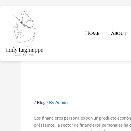
Skip
to
content
Exploran
Home
About
Afiliados
Personal
/
Blog
/ By
Admin
Los financieros personales son un producto económ
préstamos, la sector de financieros personales ha